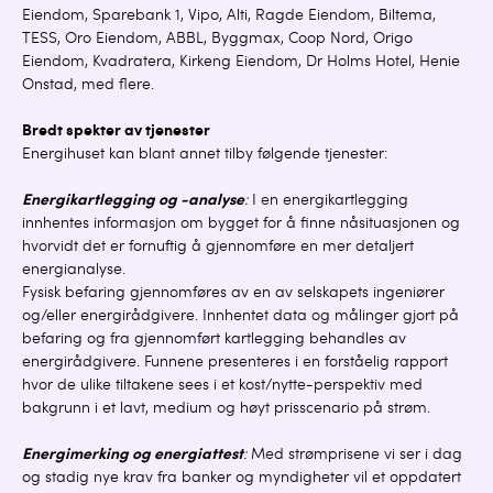
Eiendom, Sparebank 1, Vipo, Alti, Ragde Eiendom, Biltema,
TESS, Oro Eiendom, ABBL, Byggmax, Coop Nord, Origo
Eiendom, Kvadratera, Kirkeng Eiendom, Dr Holms Hotel, Henie
Onstad, med flere.
Bredt spekter av tjenester
Energihuset kan blant annet tilby følgende tjenester:
Energikartlegging og -analyse
:
I en energikartlegging
innhentes informasjon om bygget for å finne nåsituasjonen og
hvorvidt det er fornuftig å gjennomføre en mer detaljert
energianalyse.
Fysisk befaring gjennomføres av en av selskapets ingeniører
og/eller energirådgivere. Innhentet data og målinger gjort på
befaring og fra gjennomført kartlegging behandles av
energirådgivere. Funnene presenteres i en forståelig rapport
hvor de ulike tiltakene sees i et kost/nytte-perspektiv med
bakgrunn i et lavt, medium og høyt prisscenario på strøm.
Energimerking og energiattest
:
Med strømprisene vi ser i dag
og stadig nye krav fra banker og myndigheter vil et oppdatert