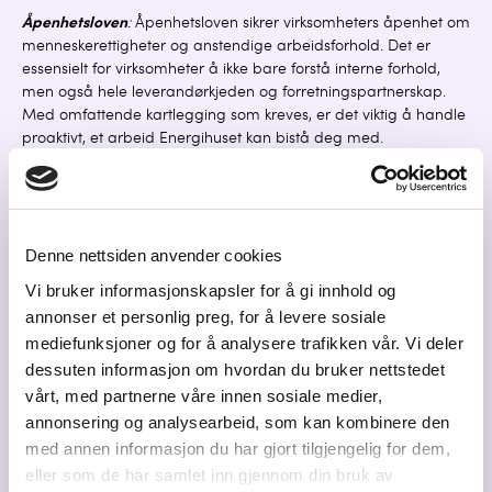
Åpenhetsloven
:
Åpenhetsloven sikrer virksomheters åpenhet om
menneskerettigheter og anstendige arbeidsforhold. Det er
essensielt for virksomheter å ikke bare forstå interne forhold,
men også hele leverandørkjeden og forretningspartnerskap.
Med omfattende kartlegging som kreves, er det viktig å handle
proaktivt, et arbeid Energihuset kan bistå deg med.
Miljøfyrtårn
: Miljøfyrtårn tilbyr et omfattende digitalt
styringsverktøy designet for å veilede virksomheter i deres
forpliktelse til bærekraft og miljøforbedring. Kjernen
Denne nettsiden anvender cookies
i Energihusets tilnærming er miljøledelsessystemet, hvor
sertifiserte virksomheter får gratis digital tilgang via
Vi bruker informasjonskapsler for å gi innhold og
Miljøfyrtårnportalen. Styringsverktøy benytter en firetrinns
annonser et personlig preg, for å levere sosiale
prosess: planlegging, utførelse, kontroll og korrigering av
mediefunksjoner og for å analysere trafikken vår. Vi deler
miljøtiltak. Når fulgt konsekvent, fører denne metoden
dessuten informasjon om hvordan du bruker nettstedet
virksomheter oppover i en progressiv “grønn spiral”.
vårt, med partnerne våre innen sosiale medier,
Klimafokus også i eget hus
annonsering og analysearbeid, som kan kombinere den
Energihusets skarpe klimafokus omfatter også deres egen drift.
med annen informasjon du har gjort tilgjengelig for dem,
Selskapet er Miljøfyrtårn, benytter elektriske biler og har innført
eller som de har samlet inn gjennom din bruk av
en rekke energibesparende tiltak og rutiner – og er en