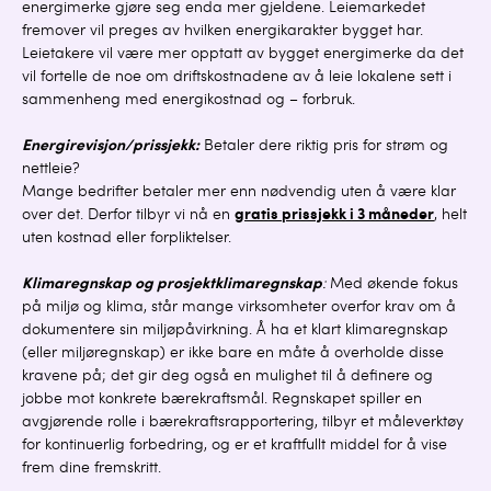
energimerke gjøre seg enda mer gjeldene. Leiemarkedet
fremover vil preges av hvilken energikarakter bygget har.
Leietakere vil være mer opptatt av bygget energimerke da det
vil fortelle de noe om driftskostnadene av å leie lokalene sett i
sammenheng med energikostnad og – forbruk.
Energirevisjon/prissjekk:
Betaler dere riktig pris for strøm og
nettleie?
Mange bedrifter betaler mer enn nødvendig uten å være klar
over det. Derfor tilbyr vi nå en
gratis prissjekk i 3 måneder
, helt
uten kostnad eller forpliktelser.
Klimaregnskap og prosjektklimaregnskap
:
Med økende fokus
på miljø og klima, står mange virksomheter overfor krav om å
dokumentere sin miljøpåvirkning. Å ha et klart klimaregnskap
(eller miljøregnskap) er ikke bare en måte å overholde disse
kravene på; det gir deg også en mulighet til å definere og
jobbe mot konkrete bærekraftsmål. Regnskapet spiller en
avgjørende rolle i bærekraftsrapportering, tilbyr et måleverktøy
for kontinuerlig forbedring, og er et kraftfullt middel for å vise
frem dine fremskritt.