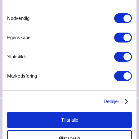
tjenestene deres.
klimapartner.
Samtykkevalg
Nødvendig
Egenskaper
Del på sosiale medier
Statistikk
Markedsføring
Detaljer
Siste nytt
Tillat alle
tillat utvalg