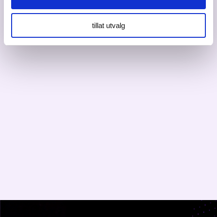
Send en e-post
414 73 819
tillat utvalg