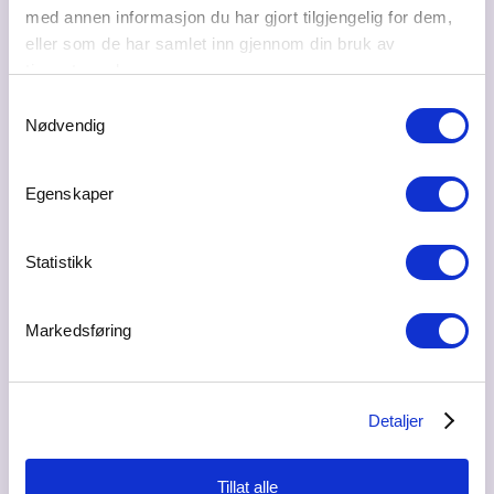
Ta kontakt med Eirik Andersen for en uforpliktende prat (oppgi:
med annen informasjon du har gjort tilgjengelig for dem,
Innovasjon Gardermoen medlem)
eller som de har samlet inn gjennom din bruk av
tjenestene deres.
Samtykkevalg
Nødvendig
Egenskaper
Statistikk
Markedsføring
Detaljer
Ta kontakt med Eirik Andersen for en hyggelig prat!
Tillat alle