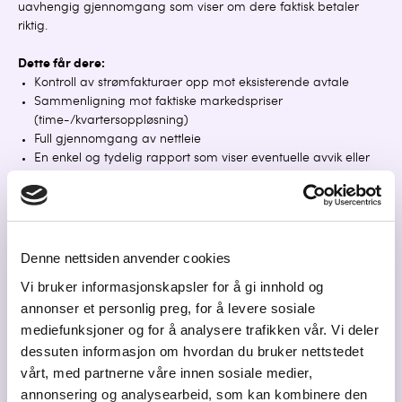
uavhengig gjennomgang som viser om dere faktisk betaler
riktig.
Dette får dere:
Kontroll av strømfakturaer opp mot eksisterende avtale
Sammenligning mot faktiske markedspriser
(time-/kvartersoppløsning)
Full gjennomgang av nettleie
En enkel og tydelig rapport som viser eventuelle avvik eller
forbedringspotensial
Derfor lønner det seg:
Ingen kostnad og ingen risiko
Avdekker skjulte påslag og feilfakturering
Denne nettsiden anvender cookies
Gir et godt beslutningsgrunnlag for videre tiltak
Vi bruker informasjonskapsler for å gi innhold og
Ingen krav om leverandørbytte eller binding
annonser et personlig preg, for å levere sosiale
Finner Energihuset ingen avvik, har dere i det minste fått
mediefunksjoner og for å analysere trafikken vår. Vi deler
bekreftet at avtalen deres er konkurransedyktig – helt
kostnadsfritt.
dessuten informasjon om hvordan du bruker nettstedet
vårt, med partnerne våre innen sosiale medier,
Interessert?
annonsering og analysearbeid, som kan kombinere den