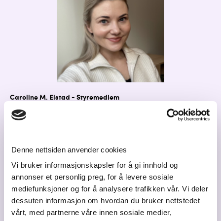
Caroline M. Elstad - Styremedlem
Jeg jobber i Elstad Oljesenter. Bedriften har nettopp flyttet til
Gardermoen Vest Næringspark, noe jeg er veldig glad for!
Nannestad er en spennende kommune med stort potensiale for
Denne nettsiden anvender cookies
mer utvikling i flere retninger derfor syns jeg det er spennende
å få være engasjert i Nannestad Næringslivsforum.
Vi bruker informasjonskapsler for å gi innhold og
annonser et personlig preg, for å levere sosiale
mediefunksjoner og for å analysere trafikken vår. Vi deler
dessuten informasjon om hvordan du bruker nettstedet
vårt, med partnerne våre innen sosiale medier,