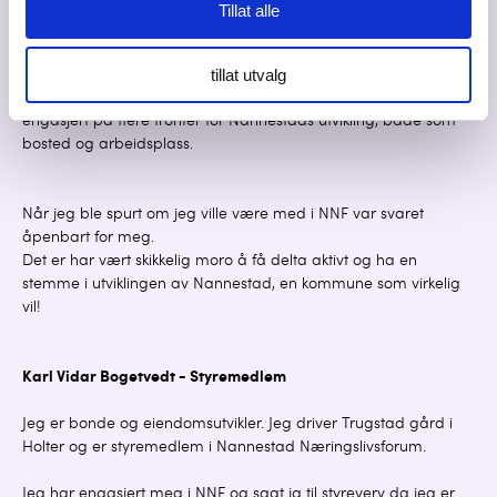
Petter Langhelle - styremedlem
Tillat alle
Jeg er oppvokst og bor fortsatt i Nannestad. Jeg er utdannet
tillat utvalg
byggmester og BIM tekniker. Jeg jobber med eiendom som
prosjektutvikler i egne og andres prosjekter. Ellers er jeg
engasjert på flere fronter for Nannestads utvikling, både som
bosted og arbeidsplass.
Når jeg ble spurt om jeg ville være med i NNF var svaret
åpenbart for meg.
Det er har vært skikkelig moro å få delta aktivt og ha en
stemme i utviklingen av Nannestad, en kommune som virkelig
vil!
Karl Vidar Bogetvedt - Styremedlem
Jeg er bonde og eiendomsutvikler. Jeg driver Trugstad gård i
Holter og er styremedlem i Nannestad Næringslivsforum.
Jeg har engasjert meg i NNF og sagt ja til styreverv da jeg er