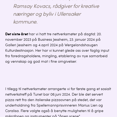
Ramsay Kovacs, rådgiver for kreative
næringer og byliv i Ullensaker
kommune.
Det siste året
har vi hatt tre nettverksmøter på dagtid: 20.
november 2023 på Business Jessheim, 23. januar 2024 på
Galleri Jessheim og 4.april 2024 på Wergelandshaugen
Kulturdestinasjon. Her har vi kunnet glede oss over faglig input
fra foredragsholdere, mingling, etablering av nye samarbeid
og vennskap og god mat i fine omgivelser.
I tillegg til nettverksmøter arrangerte vi for første gang et sosialt
nettverkstreff på Tunet bar 06.juni 2024. Der ble det servert
pizza rett fra den italienske pizzaovnen på stedet, det var
underholdning fra Spellemannprisvinneren Marius Lien og
Coralisa. Flere valgte også å benytte muligheten til å gripe
mikrofonen og instrumenter på "åpen scene".