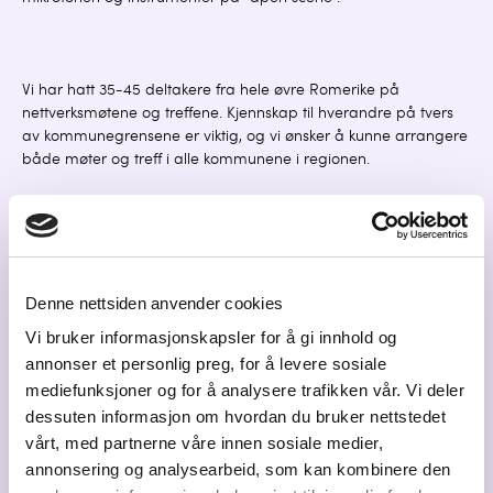
Vi har hatt 35-45 deltakere fra hele øvre Romerike på
nettverksmøtene og treffene. Kjennskap til hverandre på tvers
av kommunegrensene er viktig, og vi ønsker å kunne arrangere
både møter og treff i alle kommunene i regionen.
Forventet resultat
Gjennom å etablere et nettverk for kultur- og kreative næringer
på øvre Romerike forventer vi at bevisstheten på viktigheten av
nettopp disse næringene øker. Vi håper de som jobber med
Denne nettsiden anvender cookies
kunst og kultur føler at det er både attraktivt og fordelsaktig å
Vi bruker informasjonskapsler for å gi innhold og
etablere seg på øvre Romerike. Vi ser allerede at kulturhus,
annonser et personlig preg, for å levere sosiale
festivaler, gallerier, kommuner og andre innkjøpere av kunst og
mediefunksjoner og for å analysere trafikken vår. Vi deler
kultur har en høy andel lokalt produsert innhold i sitt program.
Dette skal vi jobbe for at fortsetter og at det blir enda mer lokalt
dessuten informasjon om hvordan du bruker nettstedet
på sikt.
vårt, med partnerne våre innen sosiale medier,
annonsering og analysearbeid, som kan kombinere den