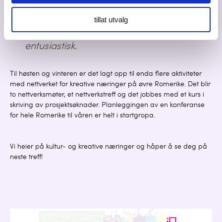
annet har det vært drøftet muligheten
for en egen portal og hvilke funksjoner
tillat utvalg
den eventuelt skulle hatt, sier Kovacs
entusiastisk.
Til høsten og vinteren er det lagt opp til enda flere aktiviteter
med nettverket for kreative næringer på øvre Romerike. Det blir
to nettverksmøter, et nettverkstreff og det jobbes med et kurs i
skriving av prosjektsøknader. Planleggingen av en konferanse
for hele Romerike til våren er helt i startgropa.
Vi heier på kultur- og kreative næringer og håper å se deg på
neste treff!