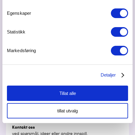
Innovasjon Gardermoen skal være en utviklingsmotor for
å utvikle næringslivet gjennom lokal, nasjonal og
Egenskaper
internasjonal nettverksbygging, kompetanseheving,
innovasjons prosjekter og proaktivt utviklingsarbeid i
samspill med alle relevante aktører.
Statistikk
Misjon
Utvikle og foredle næringslivet i regionen. Gjøre regionen
Markedsføring
mer attraktiv for både næringsliv og befolkningen
gjennom fokus på verdiskaping og kompetanseutvikling
Vedtekter
Detaljer
Les våre vedtekter her
Bærekraftsmål
Tillat alle
Vi har definert hvilke bærekraftsmål vi skal legge spesielt
vekt på i vårt arbeide.
Les om disse her.
tillat utvalg
Kontakt oss
ved spørsmål, ideer eller andre innspill.