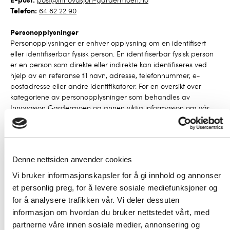
E-post:
post@innovasjon-gardermoen.no
Telefon:
64 82 22 90
Personopplysninger
Personopplysninger er enhver opplysning om en identifisert
eller identifiserbar fysisk person. En identifiserbar fysisk person
er en person som direkte eller indirekte kan identifiseres ved
hjelp av en referanse til navn, adresse, telefonnummer, e-
postadresse eller andre identifikatorer. For en oversikt over
kategoriene av personopplysninger som behandles av
Innovasjon Gardermoen og annen viktig informasjon om vår
behandling av personopplysninger, vennligst les informasjonen
nedenfor.
Innovasjon Gardermoen behandler personopplysninger for 2
Denne nettsiden anvender cookies
formål.
1. Lagring av medlemsdata
Vi bruker informasjonskapsler for å gi innhold og annonser
Bedriftsnavn
et personlig preg, for å levere sosiale mediefunksjoner og
Kontaktperson(er)
for å analysere trafikken vår. Vi deler dessuten
Adresseinformasjon bedrift
informasjon om hvordan du bruker nettstedet vårt, med
Kontaktinformasjon bedrift
partnerne våre innen sosiale medier, annonsering og
Kontaktinformasjon kontaktperson(er)