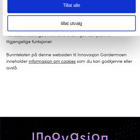
Cookies er filer som inneholder små mengder data som lagres
Tillat alle
på din datamaskin eller annet utstyr. Cookies gjør det mulig for
nettsider å for eksempel huske handlinger eller preferanser
over tid. De fleste nettlesere aksepterer cookies automatisk. Du
tillat utvalg
kan håndtere cookies gjennom å endre dine
nettleserinnstillinger, men slike endringer kan påvirke
tilgjengelige funksjoner.
Bunnteksten på denne websiden til Innovasjon Gardermoen
inneholder
informasjon om cookies
som du kan godkjenne eller
avslå.