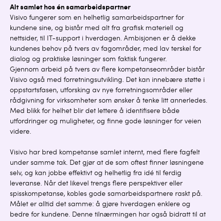
Alt samlet hos én samarbeidspartner
Visivo fungerer som en helhetlig samarbeidspartner for
kundene sine, og bistår med alt fra grafisk materiell og
nettsider, til IT-support i hverdagen. Ambisjonen er å dekke
kundenes behov på tvers av fagområder, med lav terskel for
dialog og praktiske løsninger som faktisk fungerer.
Gjennom arbeid på tvers av flere kompetanseområder bistår
Visivo også med forretningsutvikling. Det kan innebære støtte i
oppstartsfasen, utforsking av nye forretningsområder eller
rådgivning for virksomheter som ønsker å tenke litt annerledes.
Med blikk for helhet blir det lettere å identifisere både
utfordringer og muligheter, og finne gode løsninger for veien
videre.
Visivo har bred kompetanse samlet internt, med flere fagfelt
under samme tak. Det gjør at de som oftest finner løsningene
selv, og kan jobbe effektivt og helhetlig fra idé til ferdig
leveranse. Når det likevel trengs flere perspektiver eller
spisskompetanse, kobles gode samarbeidspartnere raskt på.
Målet er alltid det samme: å gjøre hverdagen enklere og
bedre for kundene. Denne tilnærmingen har også bidratt til at