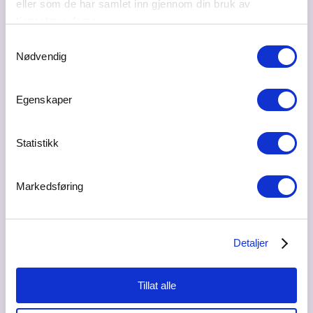
eller som de har samlet inn gjennom din bruk av
tjenestene deres.
Samtykkevalg
Nødvendig
Egenskaper
Statistikk
Markedsføring
Duft.no: Designer og skaper "Duften av din
Detaljer
merkevare"
10.07.2026
Tillat alle
Luktesansen er den kraftigste og mest emosjonelle av