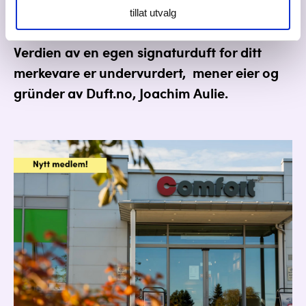
alle sansene, og er direkte knyttet til minnet.
tillat utvalg
Verdien av en egen
signaturduft
for ditt
merkevare er undervurdert, mener eier og
gründer av Duft.no, Joachim Aulie.