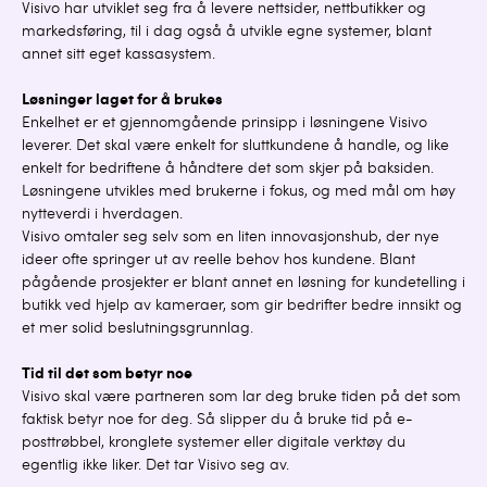
Visivo har utviklet seg fra å levere nettsider, nettbutikker og
markedsføring, til i dag også å utvikle egne systemer, blant
annet sitt eget kassasystem.
Løsninger laget for å brukes
Enkelhet er et gjennomgående prinsipp i løsningene Visivo
leverer. Det skal være enkelt for sluttkundene å handle, og like
enkelt for bedriftene å håndtere det som skjer på baksiden.
Løsningene utvikles med brukerne i fokus, og med mål om høy
nytteverdi i hverdagen.
Visivo omtaler seg selv som en liten innovasjonshub, der nye
ideer ofte springer ut av reelle behov hos kundene. Blant
pågående prosjekter er blant annet en løsning for kundetelling i
butikk ved hjelp av kameraer, som gir bedrifter bedre innsikt og
et mer solid beslutningsgrunnlag.
Tid til det som betyr noe
Visivo skal være partneren som lar deg bruke tiden på det som
faktisk betyr noe for deg. Så slipper du å bruke tid på e-
posttrøbbel, kronglete systemer eller digitale verktøy du
egentlig ikke liker. Det tar Visivo seg av.