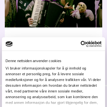
Del på sosiale medier
Denne nettsiden anvender cookies
Vi bruker informasjonskapsler for å gi innhold og
annonser et personlig preg, for å levere sosiale
mediefunksjoner og for å analysere trafikken vår. Vi deler
dessuten informasjon om hvordan du bruker nettstedet
vårt, med partnerne våre innen sosiale medier,
annonsering og analysearbeid, som kan kombinere den
Siste nytt
med annen informasjon du har gjort tilgjengelig for dem,