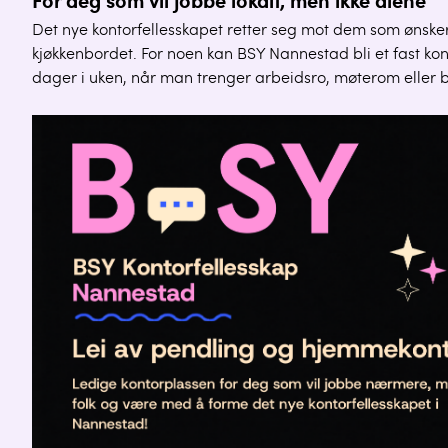
For deg som vil jobbe lokalt, men ikke alene
Det nye kontorfellesskapet retter seg mot dem som ønsk
kjøkkenbordet. For noen kan BSY Nannestad bli et fast ko
dager i uken, når man trenger arbeidsro, møterom eller b