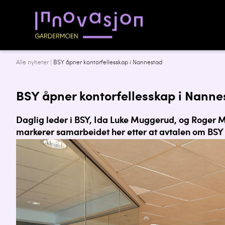
Alle nyheter
|
BSY åpner kontorfellesskap i Nannestad
BSY åpner kontorfellesskap i Nanne
Daglig leder i BSY, Ida Luke Muggerud, og Roger
markerer samarbeidet her etter at avtalen om BSY