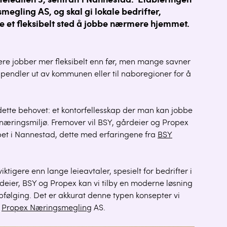
 Teieallén 3, sentralt i Nannestad. Etableringen
egling AS, og skal gi lokale bedrifter,
e et fleksibelt sted å jobbe nærmere hjemmet.
lere jobber mer fleksibelt enn før, men mange savner
 pendler ut av kommunen eller til naboregioner for å
tte behovet: et kontorfellesskap der man kan jobbe
t næringsmiljø. Fremover vil BSY, gårdeier og Propex
pet i Nannestad, dette med erfaringene fra
BSY
t viktigere enn lange leieavtaler, spesielt for bedrifter i
eier, BSY og Propex kan vi tilby en moderne løsning
ppfølging. Det er akkurat denne typen konsepter vi
i
Propex Næringsmegling
AS.