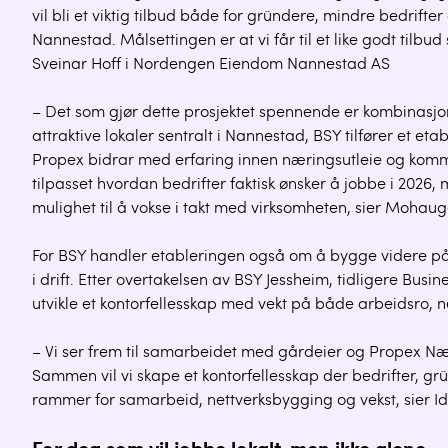
vil bli et viktig tilbud både for gründere, mindre bedrifte
Nannestad. Målsettingen er at vi får til et like godt tilbu
Sveinar Hoff i Nordengen Eiendom Nannestad AS
– Det som gjør dette prosjektet spennende er kombinasjone
attraktive lokaler sentralt i Nannestad, BSY tilfører et e
Propex bidrar med erfaring innen næringsutleie og kommer
tilpasset hvordan bedrifter faktisk ønsker å jobbe i 2026, 
mulighet til å vokse i takt med virksomheten, sier Mohaug
For BSY handler etableringen også om å bygge videre på 
i drift. Etter overtakelsen av BSY Jessheim, tidligere Bus
utvikle et kontorfellesskap med vekt på både arbeidsro, ne
– Vi ser frem til samarbeidet med gårdeier og Propex N
Sammen vil vi skape et kontorfellesskap der bedrifter, g
rammer for samarbeid, nettverksbygging og vekst, sier I