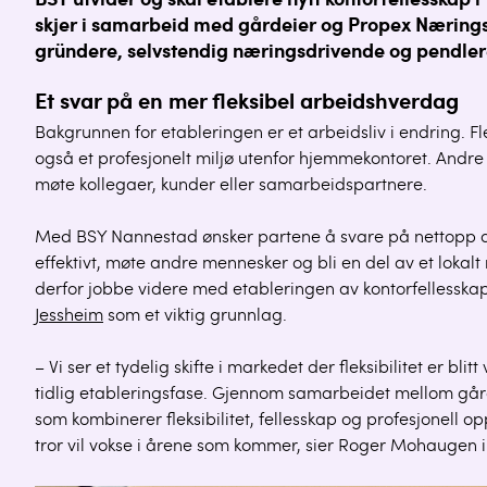
BSY utvider og skal etablere nytt kontorfellesskap i
skjer i samarbeid med gårdeier og Propex Næringsm
gründere, selvstendig næringsdrivende og pendler
Et svar på en mer fleksibel arbeidshverdag
Bakgrunnen for etableringen er et arbeidsliv i endring. F
også et profesjonelt miljø utenfor hjemmekontoret. Andre
møte kollegaer, kunder eller samarbeidspartnere.
Med BSY Nannestad ønsker partene å svare på nettopp de
effektivt, møte andre mennesker og bli en del av et lokal
derfor jobbe videre med etableringen av kontorfellesska
Jessheim
som et viktig grunnlag.
– Vi ser et tydelig skifte i markedet der fleksibilitet er blit
tidlig etableringsfase. Gjennom samarbeidet mellom gård
som kombinerer fleksibilitet, fellesskap og profesjonell o
tror vil vokse i årene som kommer, sier Roger Mohaugen 