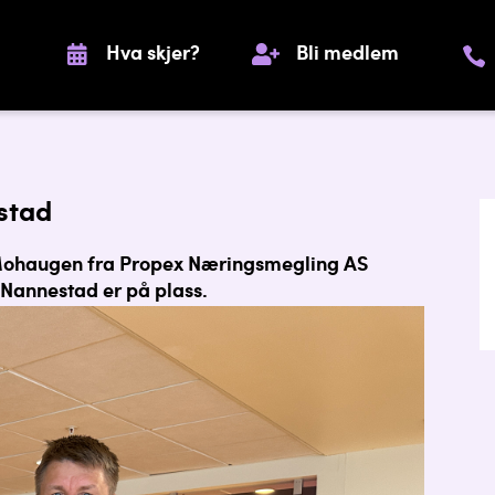
Hva skjer?
Bli medlem
stad
 Mohaugen fra Propex Næringsmegling AS
 Nannestad er på plass.