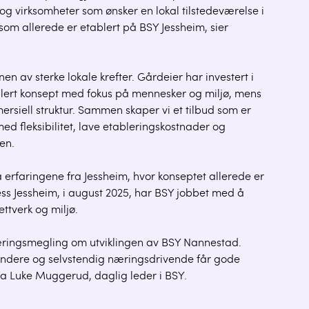
r og virksomheter som ønsker en lokal tilstedeværelse i
d som allerede er etablert på BSY Jessheim, sier
n av sterke lokale krefter. Gårdeier har investert i
tablert konsept med fokus på mennesker og miljø, mens
siell struktur. Sammen skaper vi et tilbud som er
med fleksibilitet, lave etableringskostnader og
en.
erfaringene fra Jessheim, hvor konseptet allerede er
iness Jessheim, i august 2025, har BSY jobbet med å
ttverk og miljø.
æringsmegling om utviklingen av BSY Nannestad.
ründere og selvstendig næringsdrivende får gode
da Luke Muggerud, daglig leder i BSY.