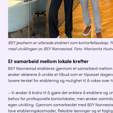
BSY Jessheim er allerede etablert som kontorfellesskap. 
med utviklingen av BSY Nannestad. Foto: Marianita Hustv
Et samarbeid mellom lokale krefter
BSY Nannestad etableres gjennom et samarbeid mellom
ønsker aktørene å utvikle et tilbud som er tilpasset dagens 
lavere terskel for etablering og mulighet til å vokse over t
– Vi ønsker å bidra til å gjøre det enklere å etablere og 
behov for profesjonelle kontorlokaler, men ønsker samtidig 
egen utvikling. Gjennom samarbeidet med BSY Nannestad 
lave etableringskostnader, fleksible løsninger og et faglig 