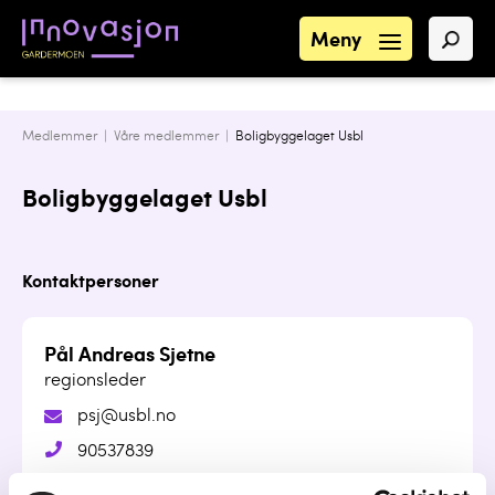
Meny
Medlemmer |
Våre medlemmer
|
Boligbyggelaget Usbl
Boligbyggelaget Usbl
Kontaktpersoner
Pål Andreas Sjetne
regionsleder
psj@usbl.no
90537839