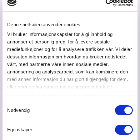
Ronny Bernt Sollie
salgssjef Usbl prosjekt
Denne nettsiden anvender cookies
ronny.sollie@usbl.no
Vi bruker informasjonskapsler for å gi innhold og
annonser et personlig preg, for å levere sosiale
96900630
mediefunksjoner og for å analysere trafikken vår. Vi deler
dessuten informasjon om hvordan du bruker nettstedet
vårt, med partnerne våre innen sosiale medier,
annonsering og analysearbeid, som kan kombinere den
Besøksadresse
med annen informasjon du har gjort tilgjengelig for dem,
Arbeidersamfunnets plass 1, 0181 Oslo
eller som de har samlet inn gjennom din bruk av
Postadresse
tjenestene deres.
Postboks 8944 Youngstorget, 0028 Oslo
Samtykkevalg
Nødvendig
Bransje
Eiendom - utvikling, meglere og næring
Egenskaper
Web
usbl.no