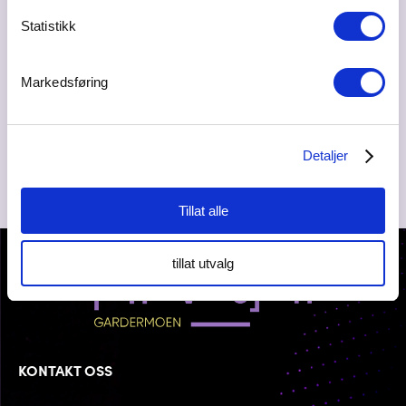
Statistikk
Ta kontakt
ronny.sollie@usbl.no
Markedsføring
96900630
Detaljer
Tillat alle
tillat utvalg
KONTAKT OSS