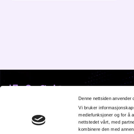
K
Denne nettsiden anvender 
St
Vi bruker informasjonskapsl
20
mediefunksjoner og for å a
Tl
nettstedet vårt, med part
p
kombinere den med annen in