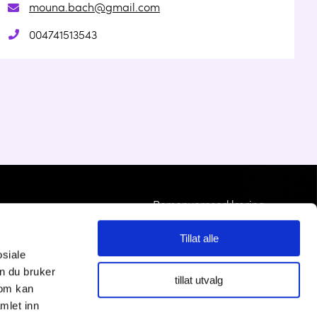
mouna.bach@gmail.com
004741513543
Personvernserklæring
Tillat alle
Cookies informasjon
osiale
n du bruker
tillat utvalg
som kan
mlet inn