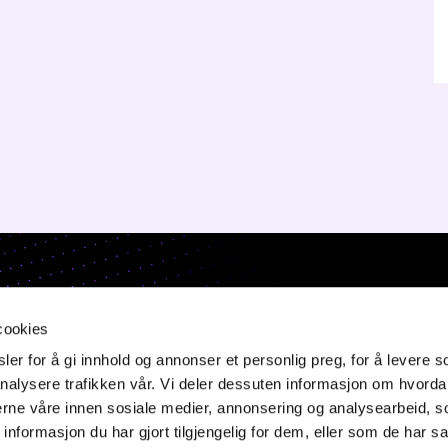
ONTAKT OSS
cookies
orgata 6,
er for å gi innhold og annonser et personlig preg, for å levere s
50 Jessheim
nalysere trafikken vår. Vi deler dessuten informasjon om hvorda
f: 64 82 22 90
nerne våre innen sosiale medier, annonsering og analysearbeid, 
ost@innovasjon-gardermoen.no
formasjon du har gjort tilgjengelig for dem, eller som de har sa