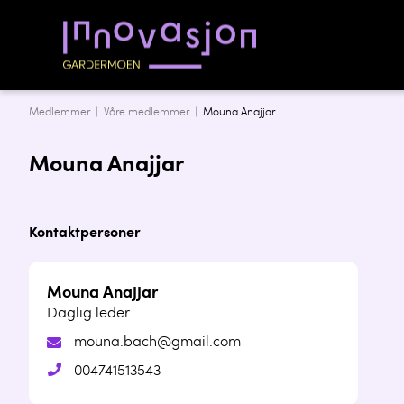
Medlemmer |
Våre medlemmer
|
Mouna Anajjar
Mouna Anajjar
Kontaktpersoner
Mouna Anajjar
Daglig leder
mouna.bach@gmail.com
004741513543