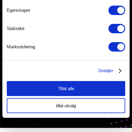
Egenskaper
KONTAKT OSS
Statistikk
Storgata 6,
2050 Jessheim
Markedsføring
Tlf: 64 82 22 90
post@innovasjon-gardermoen.no
Detaljer
Personvernserklæring
Cookies informasjon
Tillat alle
tillat utvalg