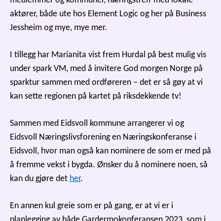
medlemmer og kommuner, næringstreff med lokale
aktører, både ute hos Element Logic og her på Business
Jessheim og mye, mye mer.
I tillegg har Marianita vist frem Hurdal på best mulig vis
under spark VM, med å invitere God morgen Norge på
sparktur sammen med ordføreren – det er så gøy at vi
kan sette regionen på kartet på riksdekkende tv!
Sammen med Eidsvoll kommune arrangerer vi og
Eidsvoll Næringslivsforening en Næringskonferanse i
Eidsvoll, hvor man også kan nominere de som er med på
å fremme vekst i bygda. Ønsker du å nominere noen, så
kan du gjøre det
her
.
En annen kul greie som er på gang, er at vi er i
planlegging av både Gardermokonferansen 2023, som i