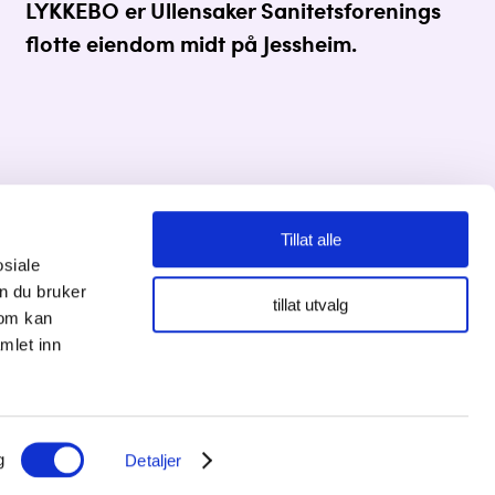
LYKKEBO er Ullensaker Sanitetsforenings
flotte eiendom midt på Jessheim.
Tillat alle
osiale
Personvernserklæring
n du bruker
tillat utvalg
som kan
Cookies informasjon
mlet inn
g
Detaljer