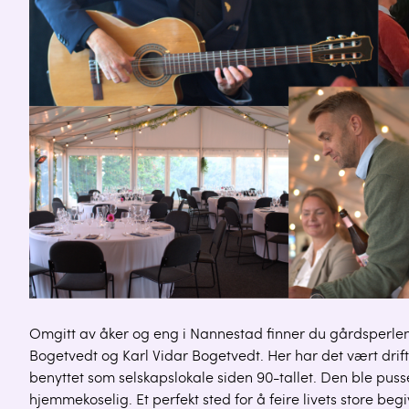
Omgitt av åker og eng i Nannestad finner du gårdsperlen
Bogetvedt og Karl Vidar Bogetvedt. Her har det vært drift h
benyttet som selskapslokale siden 90-tallet. Den ble pus
hjemmekoselig. Et perfekt sted for å feire livets store begi