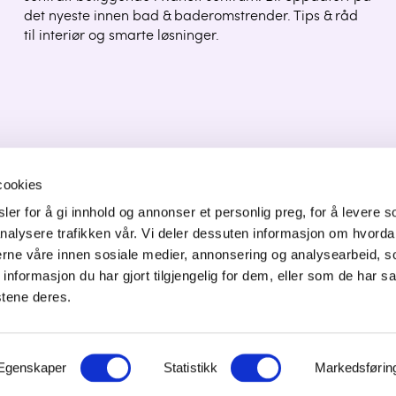
det nyeste innen bad & baderomstrender. Tips & råd
til interiør og smarte løsninger.
cookies
er for å gi innhold og annonser et personlig preg, for å levere s
ONTAKT OSS
nalysere trafikken vår. Vi deler dessuten informasjon om hvorda
nerne våre innen sosiale medier, annonsering og analysearbeid, 
orgata 6,
formasjon du har gjort tilgjengelig for dem, eller som de har sa
50 Jessheim
stene deres.
f: 64 82 22 90
ost@innovasjon-gardermoen.no
Egenskaper
Statistikk
Markedsførin