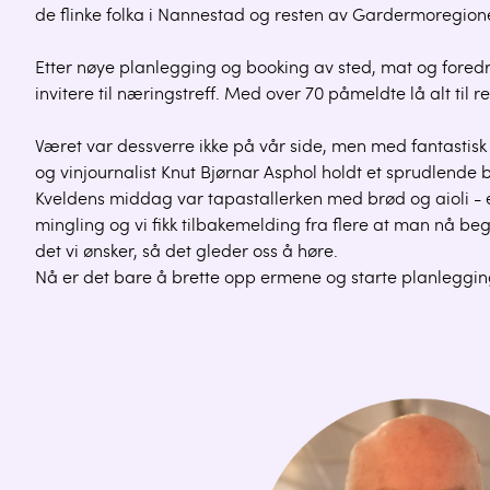
de flinke folka i Nannestad og resten av Gardermoregionen
Etter nøye planlegging og booking av sted, mat og fored
invitere til næringstreff. Med over 70 påmeldte lå alt til r
Været var dessverre ikke på vår side, men med fantastisk 
og vinjournalist Knut Bjørnar Asphol holdt et sprudlend
Kveldens middag var tapastallerken med brød og aioli - et
mingling og vi fikk tilbakemelding fra flere at man nå be
det vi ønsker, så det gleder oss å høre.
Nå er det bare å brette opp ermene og starte planlegginge