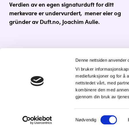
Verdien av en egen
signaturduft
for ditt
merkevare er undervurdert, mener eier og
gründer av Duft.no, Joachim Aulie.
Denne nettsiden anvender 
Vi bruker informasjonskapsl
K
mediefunksjoner og for å a
nettstedet vårt, med part
St
kombinere den med annen in
20
gjennom din bruk av tjene
Tl
p
Samtykkevalg
Nødvendig