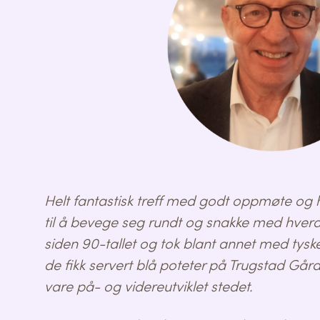
Helt fantastisk treff med godt oppmøte og hygg
til å bevege seg rundt og snakke med hvera
siden 90-tallet og tok blant annet med tysk
de fikk servert blå poteter på Trugstad Gård.
vare på- og videreutviklet stedet.