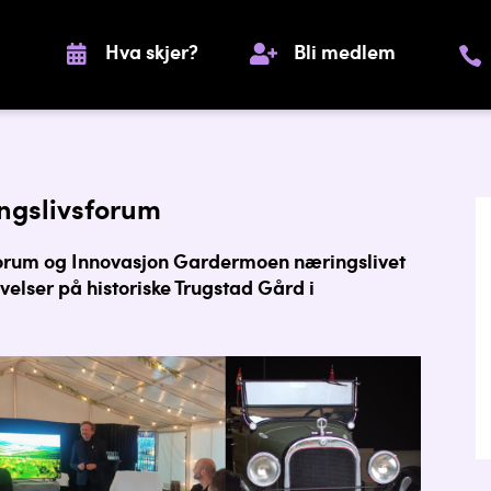
Hva skjer?
Bli medlem
ngslivsforum
orum og Innovasjon Gardermoen næringslivet
ivelser på historiske Trugstad Gård i