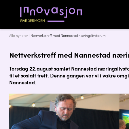
Alle nyheter
|
Nettverkstreff med Nannestad næringslivsforum
Nettverkstreff med Nannestad næri
Torsdag 22.august samlet Nannestad næringslivsf
til et sosialt treff. Denne gangen var vi i vakre omg
Nannestad.