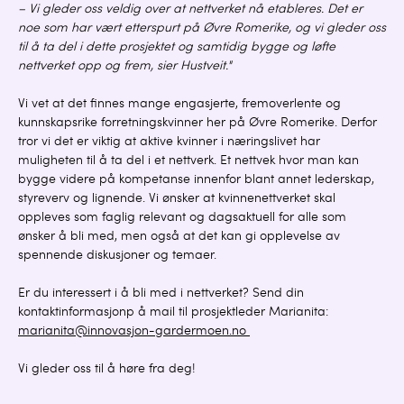
– Vi gleder oss veldig over at nettverket nå etableres. Det er
noe som har vært etterspurt på Øvre Romerike, og vi gleder oss
til å ta del i dette prosjektet og samtidig bygge og løfte
nettverket opp og frem, sier Hustveit."
Vi vet at det finnes mange engasjerte, fremoverlente og
kunnskapsrike forretningskvinner her på Øvre Romerike. Derfor
tror vi det er viktig at aktive kvinner i næringslivet har
muligheten til å ta del i et nettverk. Et nettvek hvor man kan
bygge videre på kompetanse innenfor blant annet lederskap,
styreverv og lignende. Vi ønsker at kvinnenettverket skal
oppleves som faglig relevant og dagsaktuell for alle som
ønsker å bli med, men også at det kan gi opplevelse av
spennende diskusjoner og temaer.
Er du interessert i å bli med i nettverket? Send din
kontaktinformasjonp å mail til prosjektleder Marianita:
marianita@innovasjon-gardermoen.no
Vi gleder oss til å høre fra deg!