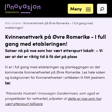
Meny
Alle nyheter
|
Kvinnenettverk på Øvre Romerike - I full gang med
etableringen!
Kvinnenettverk på Øvre Romerike - I full
gang med etableringen!
Satser nå på noe som har vært etterspurt lokalt: – Vi
ser at det er riktig tid å få det på plass
Vi er i full gang med etableringen og planleggingen av det
kommende Kvinnenettverket på Øvre Romerike. Les hele saken
og bakgrunnen for Kvinnenettverket i artikkelen til Mitt Jessheim
her
"Marianita Hustveit i Innovasjon Gardermoen, som også er
prosjektleder for nettverket, påpeker at
dette er noe som har
vært etterspurt tidligere
.