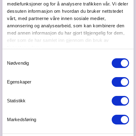
mediefunksjoner og for å analysere trafikken vår. Vi deler
dessuten informasjon om hvordan du bruker nettstedet
vårt, med partnerne våre innen sosiale medier,
annonsering og analysearbeid, som kan kombinere den
med annen informasjon du har gjort tilgjengelig for dem,
eller som de har samlet inn gjennom din bruk av
Duft.no: Designer og skaper "Duften av din
tjenestene deres.
merkevare"
Samtykkevalg
10.07.2026
Nødvendig
Luktesansen er den kraftigste og mest emosjonelle av
alle sansene, og er direkte knyttet til minnet.
Egenskaper
Statistikk
Verdien av en egen
signaturduft
for ditt
merkevare er undervurdert, mener eier og
gründer av Duft.no, Joachim Aulie.
Markedsføring