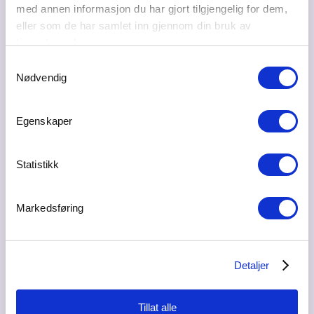
10.07.2026
med annen informasjon du har gjort tilgjengelig for dem,
eller som de har samlet inn gjennom din bruk av
Luktesansen er den kraftigste og mest emosjonelle av
tjenestene deres.
alle sansene, og er direkte knyttet til minnet.
Samtykkevalg
Nødvendig
Verdien av en egen
signaturduft
for ditt
merkevare er undervurdert, mener eier og
Egenskaper
gründer av Duft.no, Joachim Aulie.
Statistikk
Markedsføring
Detaljer
Tillat alle