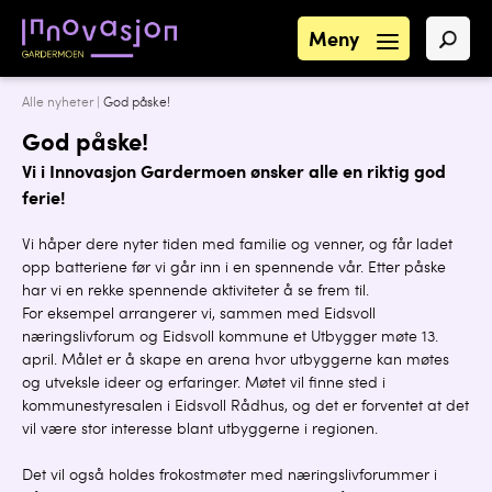
Meny
Alle nyheter
|
God påske!
God påske!
Vi i Innovasjon Gardermoen ønsker alle en riktig god
ferie!
Vi håper dere nyter tiden med familie og venner, og får ladet
opp batteriene før vi går inn i en spennende vår. Etter påske
har vi en rekke spennende aktiviteter å se frem til.
For eksempel arrangerer vi, sammen med Eidsvoll
næringslivforum og Eidsvoll kommune et Utbygger møte 13.
april. Målet er å skape en arena hvor utbyggerne kan møtes
og utveksle ideer og erfaringer. Møtet vil finne sted i
kommunestyresalen i Eidsvoll Rådhus, og det er forventet at det
vil være stor interesse blant utbyggerne i regionen.
Det vil også holdes frokostmøter med næringslivforummer i