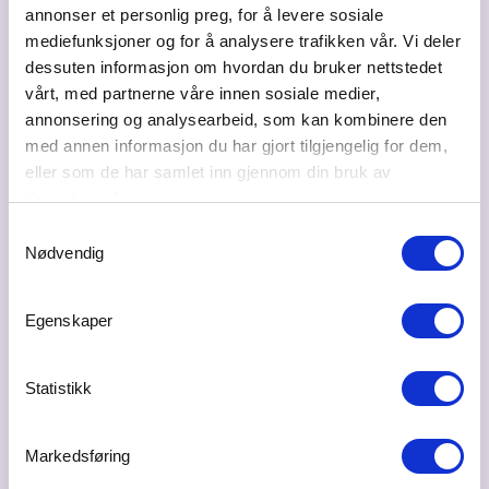
annonser et personlig preg, for å levere sosiale
mediefunksjoner og for å analysere trafikken vår. Vi deler
Besøksadresse
dessuten informasjon om hvordan du bruker nettstedet
Teieallen 3, 2030 Nannestad
vårt, med partnerne våre innen sosiale medier,
annonsering og analysearbeid, som kan kombinere den
Postadresse
med annen informasjon du har gjort tilgjengelig for dem,
Fasanfaret 15, 2032 MAURA
eller som de har samlet inn gjennom din bruk av
tjenestene deres.
Bransje
Eiendom - utvikling, meglere og næring
Samtykkevalg
Nødvendig
Ta kontakt
sveinar.hoff1@gmail.com
Egenskaper
90105069
Statistikk
Markedsføring