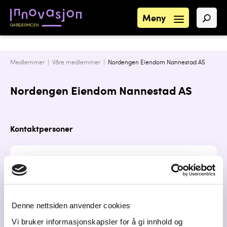
Meny
Medlemmer |
Våre medlemmer
|
Nordengen Eiendom Nannestad AS
Nordengen Eiendom Nannestad AS
Kontaktpersoner
Sveinar Hoff
Eier
sveinar.hoff1@gmail.com
Denne nettsiden anvender cookies
90105069
Vi bruker informasjonskapsler for å gi innhold og