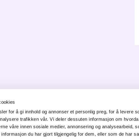
cookies
ONTAKT OSS
er for å gi innhold og annonser et personlig preg, for å levere s
nalysere trafikken vår. Vi deler dessuten informasjon om hvorda
orgata 6,
nerne våre innen sosiale medier, annonsering og analysearbeid, 
50 Jessheim
formasjon du har gjort tilgjengelig for dem, eller som de har sa