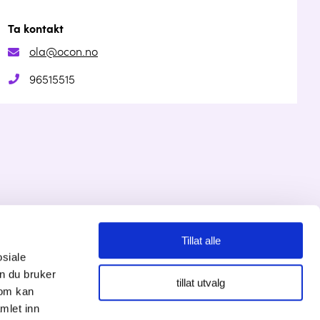
Ta kontakt
ola@ocon.no
96515515
Tillat alle
Personvernserklæring
osiale
n du bruker
tillat utvalg
Cookies informasjon
som kan
mlet inn