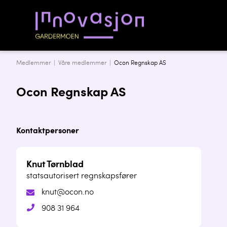
Medlemmer |
Våre medlemmer
|
Ocon Regnskap AS
Ocon Regnskap AS
Kontaktpersoner
Knut Tørnblad
statsautorisert regnskapsfører
knut@ocon.no
908 31 964