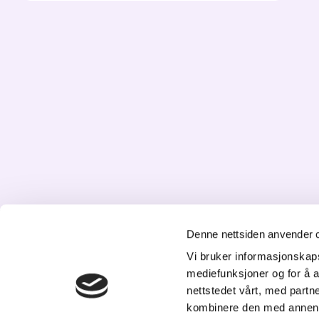
Denne nettsiden anvender 
K
Vi bruker informasjonskapsl
mediefunksjoner og for å a
St
nettstedet vårt, med part
20
kombinere den med annen in