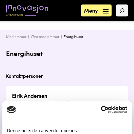
Meny
Medlemmer |
Våre medlemmer
|
Energihuset
Energihuset
Kontaktpersoner
Eirik Andersen
Klima og bærekraftsrådgiver
eirik@energihuset.net
41473819
Denne nettsiden anvender cookies