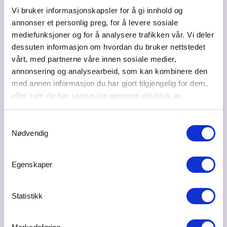
Vi bruker informasjonskapsler for å gi innhold og
annonser et personlig preg, for å levere sosiale
Besøksadresse
mediefunksjoner og for å analysere trafikken vår. Vi deler
Per Sivlesgate 6, 3018 Drammen
dessuten informasjon om hvordan du bruker nettstedet
vårt, med partnerne våre innen sosiale medier,
Postadresse
annonsering og analysearbeid, som kan kombinere den
Per Sivlesgate 6, 3018 Drammen
med annen informasjon du har gjort tilgjengelig for dem,
Bransje
eller som de har samlet inn gjennom din bruk av
Konsulenttjenester - rådgivning, opplæring, kurs
tjenestene deres.
Samtykkevalg
Web
Nødvendig
energihuset.net
Ta kontakt
Egenskaper
eirik@energihuset.net
Statistikk
41473819