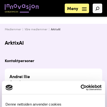
Meny
Medlemmer |
Våre medlemmer
|
ArktixAI
ArktixAI
Kontaktpersoner
Andrei Ilie
Grunder
andrei.ilie@lofotkraft.net
92562151
Denne nettsiden anvender cookies