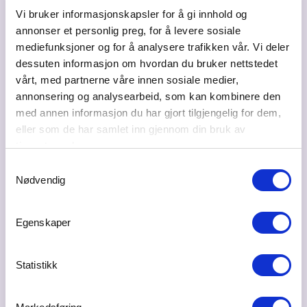
Vi bruker informasjonskapsler for å gi innhold og
annonser et personlig preg, for å levere sosiale
Besøksadresse
mediefunksjoner og for å analysere trafikken vår. Vi deler
Travalleen 7B, 2069 Jessheim
dessuten informasjon om hvordan du bruker nettstedet
vårt, med partnerne våre innen sosiale medier,
Postadresse
annonsering og analysearbeid, som kan kombinere den
Travalleen 7B, 2069 Jessheim
med annen informasjon du har gjort tilgjengelig for dem,
Bransje
eller som de har samlet inn gjennom din bruk av
Sikkerhet - tjenester og rådgivning
tjenestene deres.
Samtykkevalg
Web
Nødvendig
https://www.arktixai.com/
Ta kontakt
Egenskaper
contact@arktixai.com
Statistikk
92562151