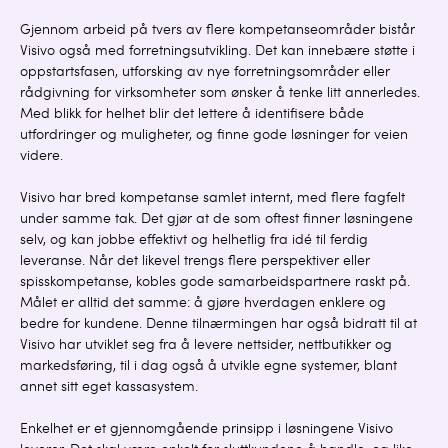
Gjennom arbeid på tvers av flere kompetanseområder bistår
Visivo også med forretningsutvikling. Det kan innebære støtte i
oppstartsfasen, utforsking av nye forretningsområder eller
rådgivning for virksomheter som ønsker å tenke litt annerledes.
Med blikk for helhet blir det lettere å identifisere både
utfordringer og muligheter, og finne gode løsninger for veien
videre.
Visivo har bred kompetanse samlet internt, med flere fagfelt
under samme tak. Det gjør at de som oftest finner løsningene
selv, og kan jobbe effektivt og helhetlig fra idé til ferdig
leveranse. Når det likevel trengs flere perspektiver eller
spisskompetanse, kobles gode samarbeidspartnere raskt på.
Målet er alltid det samme: å gjøre hverdagen enklere og
bedre for kundene. Denne tilnærmingen har også bidratt til at
Visivo har utviklet seg fra å levere nettsider, nettbutikker og
markedsføring, til i dag også å utvikle egne systemer, blant
annet sitt eget kassasystem.
Enkelhet er et gjennomgående prinsipp i løsningene Visivo