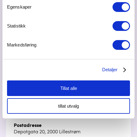
CEO
Egenskaper
sigurd@visivo.no
94278064
Statistikk
Markedsføring
Sara Linnea Hansson Lier
COO
Sara@visivo.no
Detaljer
97046984
Tillat alle
tillat utvalg
Besøksadresse
Depotgata 20, 2000 Lillestrøm
Postadresse
Depotgata 20, 2000 Lillestrøm