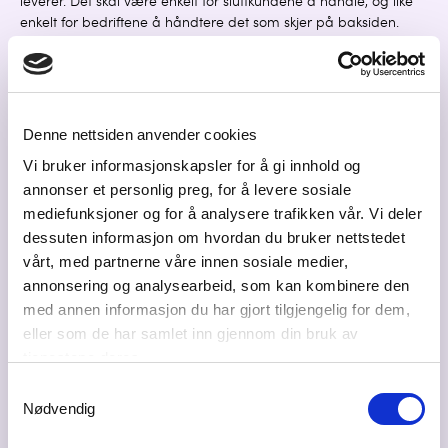
leverer. Det skal være enkelt for sluttkundene å handle, og like
enkelt for bedriftene å håndtere det som skjer på baksiden.
Løsningene utvikles med brukerne i fokus, og med mål om høy
nytteverdi i hverdagen.
Visivo omtaler seg selv som en liten innovasjonshub, der nye
ideer ofte springer ut av reelle behov hos kundene. Blant
Denne nettsiden anvender cookies
pågående prosjekter er blant annet en løsning for kundetelling i
Vi bruker informasjonskapsler for å gi innhold og
butikk ved hjelp av kameraer, som gir bedrifter bedre innsikt og
annonser et personlig preg, for å levere sosiale
et mer solid beslutningsgrunnlag.
mediefunksjoner og for å analysere trafikken vår. Vi deler
Visivo skal være partneren som lar deg bruke tiden på det som
dessuten informasjon om hvordan du bruker nettstedet
faktisk betyr noe for deg. Så slipper du å bruke tid på e-
vårt, med partnerne våre innen sosiale medier,
posttrøbbel, kronglete systemer eller digitale verktøy du
annonsering og analysearbeid, som kan kombinere den
egentlig ikke liker. Det tar Visivo seg av.
med annen informasjon du har gjort tilgjengelig for dem,
eller som de har samlet inn gjennom din bruk av
tjenestene deres.
Kontaktpersoner
Samtykkevalg
Nødvendig
Sigurd Søbye