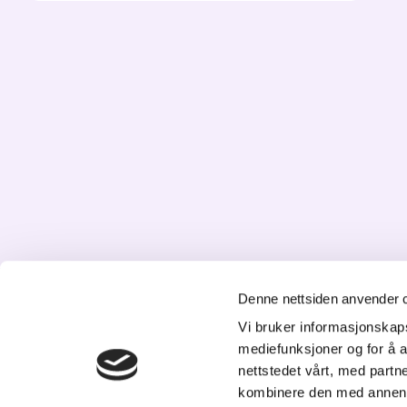
Denne nettsiden anvender 
K
Vi bruker informasjonskapsl
mediefunksjoner og for å a
St
nettstedet vårt, med part
20
kombinere den med annen in