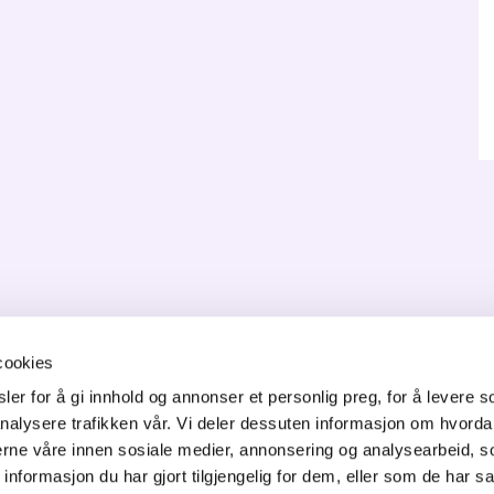
cookies
ONTAKT OSS
er for å gi innhold og annonser et personlig preg, for å levere s
nalysere trafikken vår. Vi deler dessuten informasjon om hvorda
orgata 6,
nerne våre innen sosiale medier, annonsering og analysearbeid, 
50 Jessheim
formasjon du har gjort tilgjengelig for dem, eller som de har sa