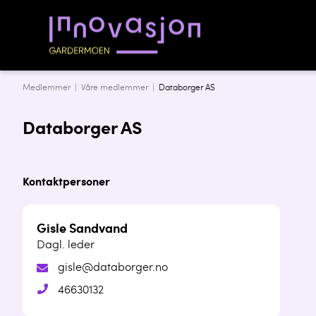
Medlemmer |
Våre medlemmer
|
Databorger AS
Databorger AS
Kontaktpersoner
Gisle Sandvand
Dagl. leder
gisle@databorger.no
46630132