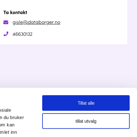
Ta kontakt
gisle@databorger.no
46630132
Tillat alle
Personvernserklæring
osiale
n du bruker
tillat utvalg
Cookies informasjon
som kan
mlet inn