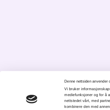
Denne nettsiden anvender 
Vi bruker informasjonskapsl
K
mediefunksjoner og for å a
nettstedet vårt, med part
St
kombinere den med annen in
20