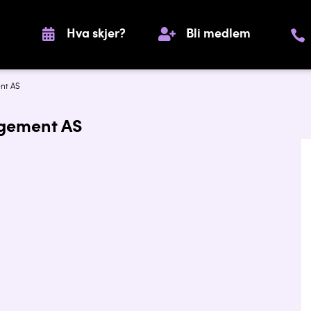
Hva skjer?
Bli medlem
nt AS
agement AS