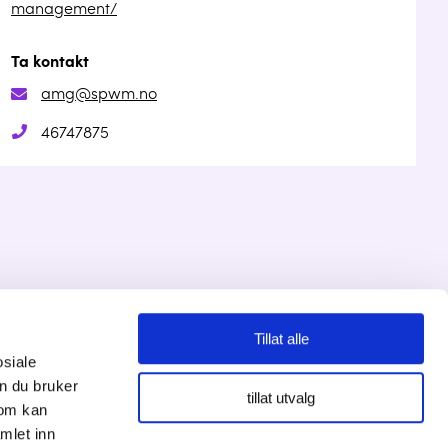
management/
Ta kontakt
amg@spwm.no
46747875
Tillat alle
osiale
Personvernserklæring
n du bruker
tillat utvalg
som kan
Cookies informasjon
mlet inn