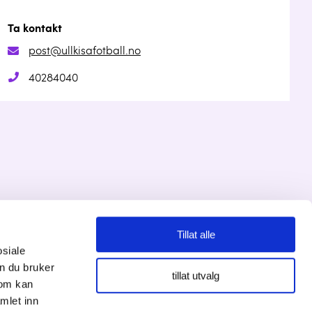
Ta kontakt
post@ullkisafotball.no
40284040
Tillat alle
Personvernserklæring
osiale
n du bruker
tillat utvalg
Cookies informasjon
som kan
mlet inn