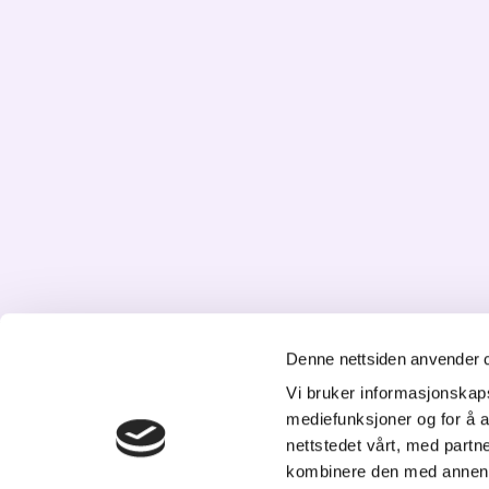
Denne nettsiden anvender 
K
Vi bruker informasjonskapsl
mediefunksjoner og for å a
St
nettstedet vårt, med part
20
kombinere den med annen in