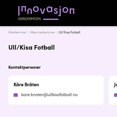
Medlemmer |
Våre medlemmer
|
Ull/Kisa Fotball
Ull/Kisa Fotball
Kontaktpersoner
Kåre Bråten
J
kare.braten@ullkisafotball.no