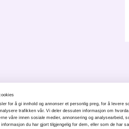
cookies
ONTAKT OSS
er for å gi innhold og annonser et personlig preg, for å levere s
nalysere trafikken vår. Vi deler dessuten informasjon om hvorda
orgata 6,
nerne våre innen sosiale medier, annonsering og analysearbeid, 
50 Jessheim
formasjon du har gjort tilgjengelig for dem, eller som de har sa