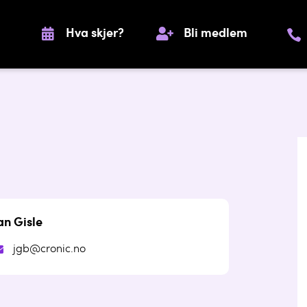
Hva skjer?
Bli medlem
an Gisle
jgb@cronic.no