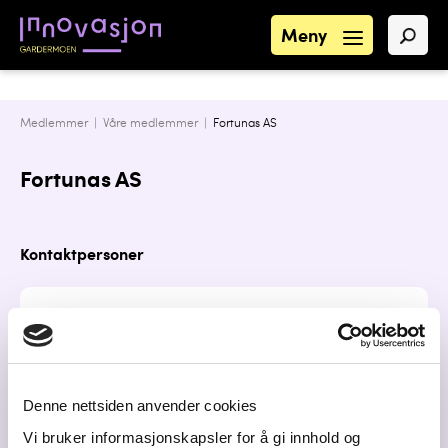
Meny
Medlemmer |
Våre medlemmer
|
Fortunas AS
Fortunas AS
Kontaktpersoner
Elisabeth Ovell
Eier, daglig leder
elisabeth@fortunas.no
Denne nettsiden anvender cookies
91183285
Vi bruker informasjonskapsler for å gi innhold og