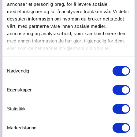
annonser et personlig preg, for å levere sosiale
mediefunksjoner og for å analysere trafikken vår. Vi deler
Besøksadresse
dessuten informasjon om hvordan du bruker nettstedet
Jernbanegata 11 Årnes, 2150 ÅRNES
vårt, med partnerne våre innen sosiale medier,
annonsering og analysearbeid, som kan kombinere den
Postadresse
med annen informasjon du har gjort tilgjengelig for dem,
Ilastubben 4, 2165 Hvam
eller som de har samlet inn gjennom din bruk av
tjenestene deres.
Bransje
Handel - engros, detalj
Samtykkevalg
Nødvendig
Ta kontakt
elisabeth@fortunas.no
Egenskaper
91183285
Statistikk
Markedsføring