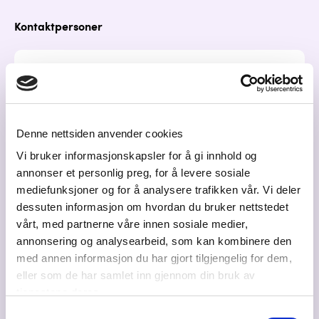
Kontaktpersoner
Magnus Skedsmo Nordbrenden
Daglig leder
magnus@jupiter.no
Denne nettsiden anvender cookies
91197742
Vi bruker informasjonskapsler for å gi innhold og
annonser et personlig preg, for å levere sosiale
mediefunksjoner og for å analysere trafikken vår. Vi deler
dessuten informasjon om hvordan du bruker nettstedet
Bilder
vårt, med partnerne våre innen sosiale medier,
annonsering og analysearbeid, som kan kombinere den
med annen informasjon du har gjort tilgjengelig for dem,
eller som de har samlet inn gjennom din bruk av
tjenestene deres.
Samtykkevalg