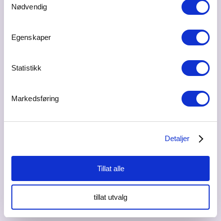
Nødvendig
Besøksadresse
Storgata 6, 2067 Jessheim
Egenskaper
Postadresse
Sjøgata2, 9008 Tromsø
Statistikk
Bransje
Informasjons - og kommunikasjonsteknologi (IKT)
Markedsføring
Web
www.jupiterbusinesspartner.no
Detaljer
Ta kontakt
magnus@jupiter.no
Tillat alle
91197742
tillat utvalg