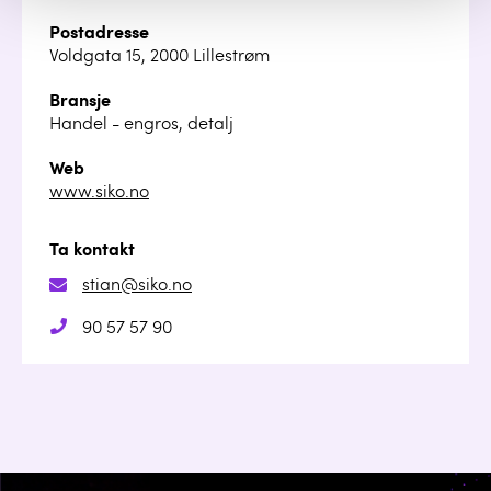
Postadresse
Voldgata 15, 2000 Lillestrøm
Bransje
Handel - engros, detalj
Web
www.siko.no
Ta kontakt
stian@siko.no
90 57 57 90