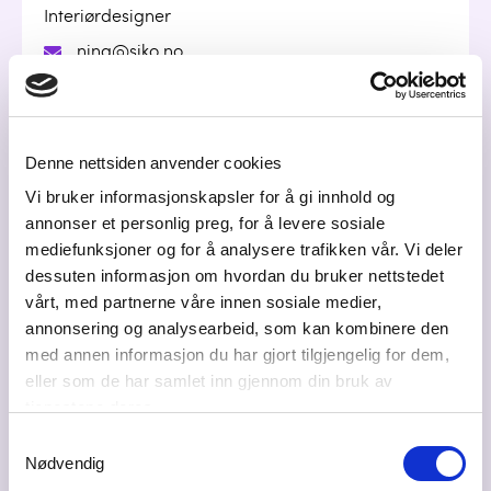
Interiørdesigner
nina@siko.no
97675638
Denne nettsiden anvender cookies
Marcus Ljungh
Vi bruker informasjonskapsler for å gi innhold og
Salgssjef
annonser et personlig preg, for å levere sosiale
mediefunksjoner og for å analysere trafikken vår. Vi deler
marcus@siko.no
dessuten informasjon om hvordan du bruker nettstedet
917 30 260
vårt, med partnerne våre innen sosiale medier,
annonsering og analysearbeid, som kan kombinere den
med annen informasjon du har gjort tilgjengelig for dem,
eller som de har samlet inn gjennom din bruk av
Stian Andre Holmedahl
tjenestene deres.
Daglig Leder
Samtykkevalg
stian@siko.no
Nødvendig
90 57 57 90