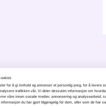
cookies
ONTAKT OSS
er for å gi innhold og annonser et personlig preg, for å levere s
nalysere trafikken vår. Vi deler dessuten informasjon om hvorda
orgata 6,
nerne våre innen sosiale medier, annonsering og analysearbeid, 
50 Jessheim
formasjon du har gjort tilgjengelig for dem, eller som de har sa