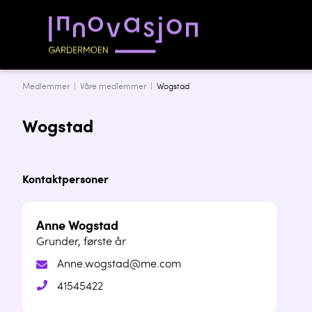
Medlemmer |
Våre medlemmer
|
Wogstad
Wogstad
Kontaktpersoner
Anne Wogstad
Grunder, første år
Anne.wogstad@me.com
41545422