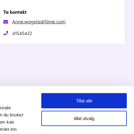
Ta kontakt
Anne.wogstad@me.com
41545422
Tillat alle
Personvernserklæring
osiale
n du bruker
tillat utvalg
Cookies informasjon
som kan
mlet inn