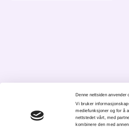
Denne nettsiden anvender 
K
Vi bruker informasjonskapsl
mediefunksjoner og for å a
St
nettstedet vårt, med part
20
kombinere den med annen in