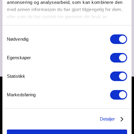
Web
annonsering og analysearbeid, som kan kombinere den
https://kvikkerehoder.no/
med annen informasjon du har gjort tilgjengelig for dem,
eller som de har samlet inn gjennom din bruk av
Ta kontakt
tjenestene deres.
ine@kvikkerehoder.no
Samtykkevalg
Nødvendig
Egenskaper
Statistikk
Markedsføring
Detaljer
KONTAKT OSS