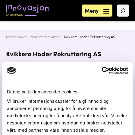
Meny
Medlemmer |
Våre medlemmer
|
Kvikkere Hoder Rekruttering AS
Kvikkere Hoder Rekruttering AS
Kontaktpersoner
Denne nettsiden anvender cookies
Postadresse
Vi bruker informasjonskapsler for å gi innhold og
Storgata 5B, 2000 Lillestrøm
annonser et personlig preg, for å levere sosiale
mediefunksjoner og for å analysere trafikken vår. Vi deler
Bransje
dessuten informasjon om hvordan du bruker nettstedet
Personalutvikling - leder-, team-, coaching
vårt, med partnerne våre innen sosiale medier,