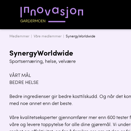
Medlemmer |
Våre medlemmer
|
SynergyWorldwide
SynergyWorldwide
Sportsernæring, helse, velvære
VÅRT MÅL
BEDRE HELSE
Bedre ingredienser gir bedre kosttilskudd. Og når det komme
med noe annet enn det beste.
Våre kvalitetseksperter gjennomfører mer enn 600 tester 
våre og levere toppytelse for alle dine gjøremål. Vi under