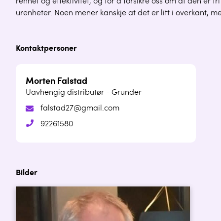
renhet og effektivitet, og for å forsikre oss om at den er 
urenheter. Noen mener kanskje at det er litt i overkant, men
Kontaktpersoner
Morten Falstad
Uavhengig distributør - Grunder
falstad27@gmail.com
92261580
Bilder