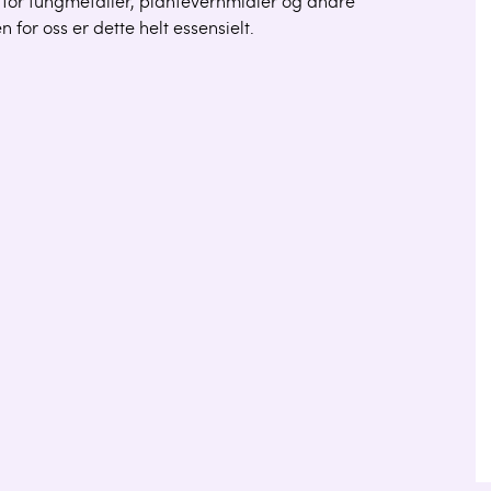
fri for tungmetaller, plantevernmidler og andre
 for oss er dette helt essensielt.