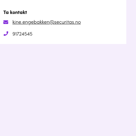
Ta kontakt
kine.engebakken@securitas.no
91724545