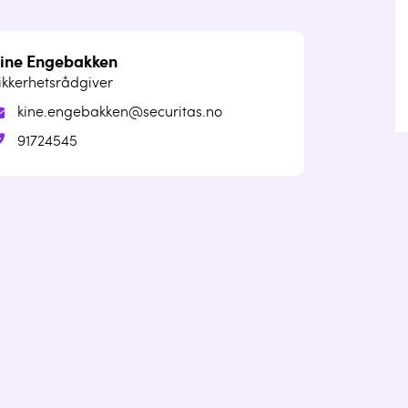
ine Engebakken
ikkerhetsrådgiver
kine.engebakken@securitas.no
91724545