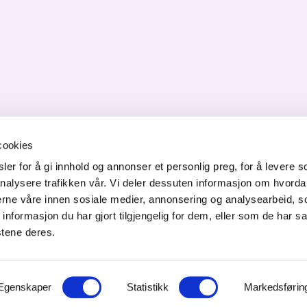
cookies
er for å gi innhold og annonser et personlig preg, for å levere s
ONTAKT OSS
nalysere trafikken vår. Vi deler dessuten informasjon om hvorda
nerne våre innen sosiale medier, annonsering og analysearbeid, 
orgata 6,
formasjon du har gjort tilgjengelig for dem, eller som de har sa
50 Jessheim
stene deres.
f: 64 82 22 90
ost@innovasjon-gardermoen.no
Egenskaper
Statistikk
Markedsførin