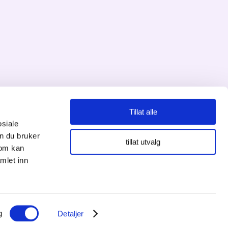
Tillat alle
osiale
Personvernserklæring
n du bruker
tillat utvalg
som kan
Cookies informasjon
mlet inn
g
Detaljer