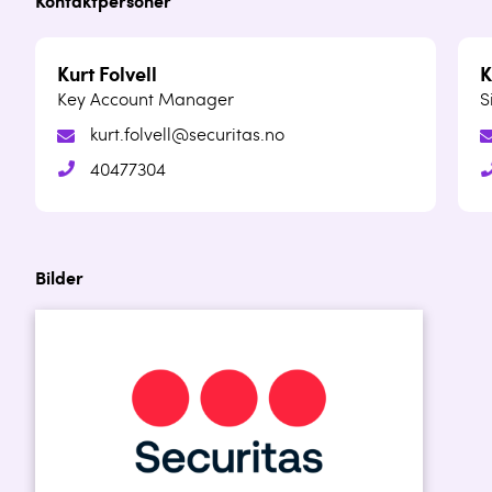
Kontaktpersoner
Kurt Folvell
K
Key Account Manager
S
kurt.folvell@securitas.no
40477304
Bilder