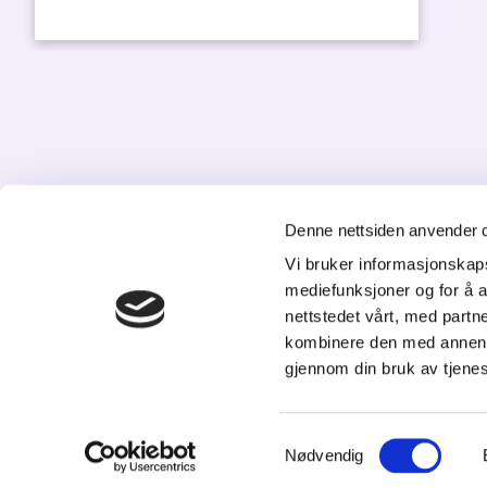
Denne nettsiden anvender 
Vi bruker informasjonskapsl
K
mediefunksjoner og for å a
nettstedet vårt, med part
St
kombinere den med annen in
20
gjennom din bruk av tjene
Tl
p
Samtykkevalg
Nødvendig