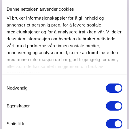
Denne nettsiden anvender cookies
Magne Finsbråten
Vi bruker informasjonskapsler for å gi innhold og
magne@finsbrateneiendom.no
annonser et personlig preg, for å levere sosiale
90936925
mediefunksjoner og for å analysere trafikken vår. Vi deler
dessuten informasjon om hvordan du bruker nettstedet
vårt, med partnerne våre innen sosiale medier,
annonsering og analysearbeid, som kan kombinere den
Besøksadresse
med annen informasjon du har gjort tilgjengelig for dem,
Prost Krags veg 29, 2080 EIDSVOLL
eller som de har samlet inn gjennom din bruk av
tjenestene deres.
Postadresse
Samtykkevalg
Prost Krags veg 29, 2080 EIDSVOLL
Nødvendig
Bransje
Eiendom - utvikling, meglere og næring
Egenskaper
Ta kontakt
Statistikk
janarne@finsbrateneiendom.no