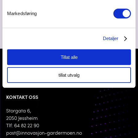
90936922
Markedsføring
Detaljer
Tillat alle
tillat utvalg
KONTAKT OSS
Storgata 6,
2050 Jessheim
Tlf: 64 82 22 90
post@innovasjon-gardermoen.no