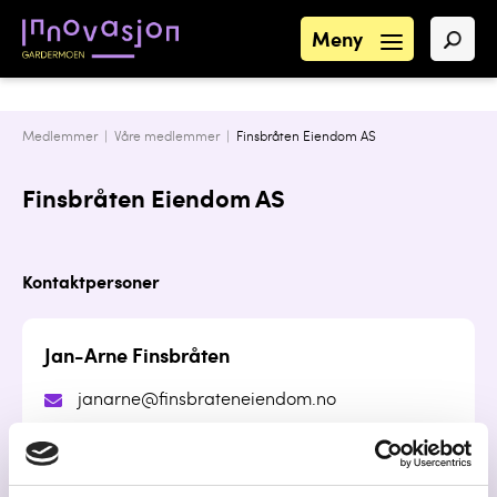
Meny
Medlemmer |
Våre medlemmer
|
Finsbråten Eiendom AS
Finsbråten Eiendom AS
Kontaktpersoner
Jan-Arne Finsbråten
janarne@finsbrateneiendom.no
90936922