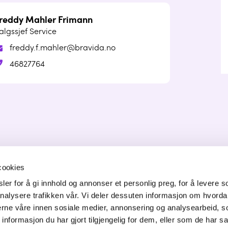
reddy Mahler Frimann
algssjef Service
freddy.f.mahler@bravida.no
46827764
cookies
er for å gi innhold og annonser et personlig preg, for å levere s
ONTAKT OSS
nalysere trafikken vår. Vi deler dessuten informasjon om hvorda
nerne våre innen sosiale medier, annonsering og analysearbeid, 
orgata 6,
formasjon du har gjort tilgjengelig for dem, eller som de har sa
50 Jessheim