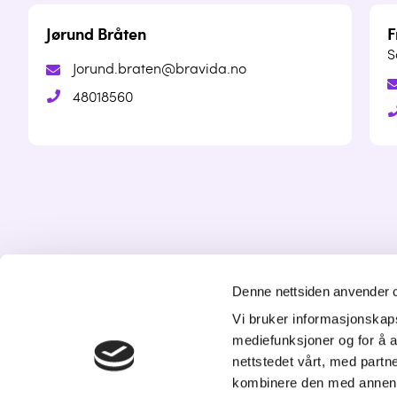
Jørund Bråten
F
S
Jorund.braten@bravida.no
48018560
Denne nettsiden anvender 
Vi bruker informasjonskapsl
K
mediefunksjoner og for å a
nettstedet vårt, med part
St
kombinere den med annen in
20