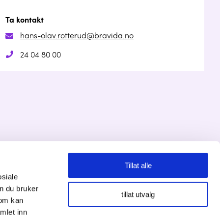
Ta kontakt
hans-olav.rotterud@bravida.no
24 04 80 00
Tillat alle
osiale
Personvernserklæring
n du bruker
tillat utvalg
som kan
Cookies informasjon
mlet inn