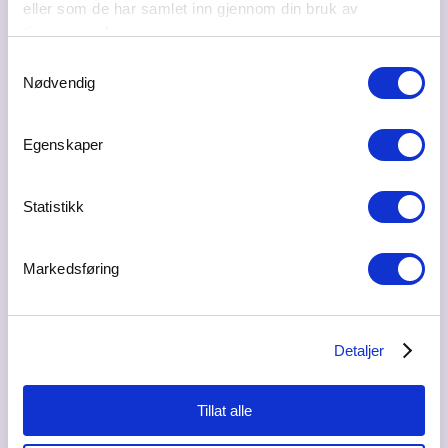
eller som de har samlet inn gjennom din bruk av
tjenestene deres.
Kristian Bredesen
Samtykkevalg
senioradvokat
Nødvendig
kristian.bredesen@advonico.no
93634712
Egenskaper
Statistikk
Margrethe Pran
advokat
Markedsføring
margrethe@advonico.no
45268451
Detaljer
Aurora Wulvik
Tillat alle
senioradvokat