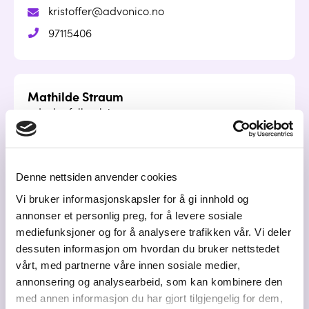
kristoffer@advonico.no
97115406
Mathilde Straum
advokatfullmektig
mathilde@advonico.no
98058035
Denne nettsiden anvender cookies
Vi bruker informasjonskapsler for å gi innhold og
annonser et personlig preg, for å levere sosiale
Sjur Ringstad
mediefunksjoner og for å analysere trafikken vår. Vi deler
advokat I partner
dessuten informasjon om hvordan du bruker nettstedet
sjur@advonico.no
vårt, med partnerne våre innen sosiale medier,
annonsering og analysearbeid, som kan kombinere den
91797673
med annen informasjon du har gjort tilgjengelig for dem,