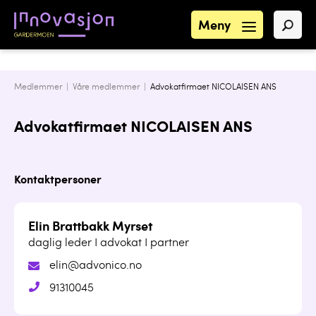
Meny
Medlemmer |
Våre medlemmer
|
Advokatfirmaet NICOLAISEN ANS
Advokatfirmaet NICOLAISEN ANS
Kontaktpersoner
Elin Brattbakk Myrset
daglig leder I advokat I partner
elin@advonico.no
91310045