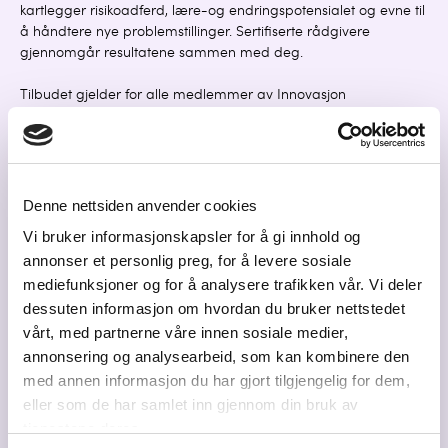
kartlegger risikoadferd, lære-og endringspotensialet og evne til
å håndtere nye problemstillinger. Sertifiserte rådgivere
gjennomgår resultatene sammen med deg.
Tilbudet gjelder for alle medlemmer av Innovasjon
Gardermoen ved bestilling av minimum to kartlegginger. Du
kan lese mer om kartlegging for ansettelser
her
Kampanjekode:
IG26
Denne nettsiden anvender cookies
Ta kontakt:
Vi bruker informasjonskapsler for å gi innhold og
📧hei@ageri.no
annonser et personlig preg, for å levere sosiale
📞55 70 52 00
mediefunksjoner og for å analysere trafikken vår. Vi deler
🌐 ageri.no
dessuten informasjon om hvordan du bruker nettstedet
vårt, med partnerne våre innen sosiale medier,
annonsering og analysearbeid, som kan kombinere den
med annen informasjon du har gjort tilgjengelig for dem,
eller som de har samlet inn gjennom din bruk av
tjenestene deres.