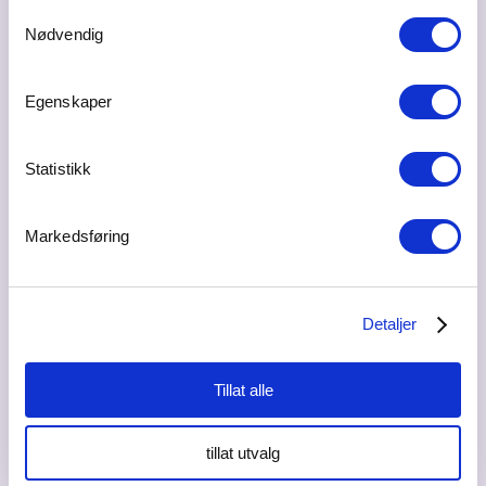
Samtykkevalg
Nødvendig
Egenskaper
Statistikk
Ta kontakt for en uforpliktende prat.
Markedsføring
Les mer her
Send en e-post
Detaljer
976 37 209
Tillat alle
tillat utvalg