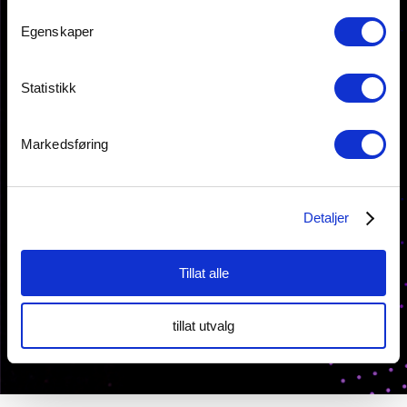
Egenskaper
KONTAKT OSS
Statistikk
Storgata 6,
2050 Jessheim
Markedsføring
Tlf: 64 82 22 90
post@innovasjon-gardermoen.no
Detaljer
Personvernserklæring
Cookies informasjon
Tillat alle
tillat utvalg