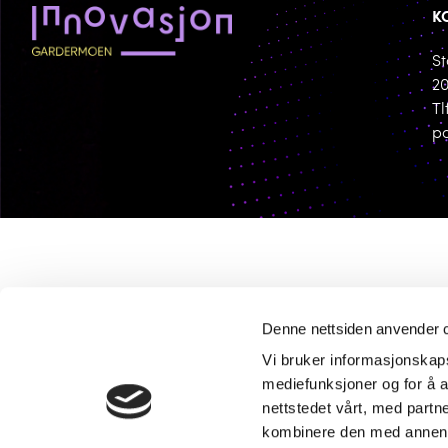
K
St
20
Tl
p
Denne nettsiden anvender 
Vi bruker informasjonskapsl
mediefunksjoner og for å a
nettstedet vårt, med part
kombinere den med annen in