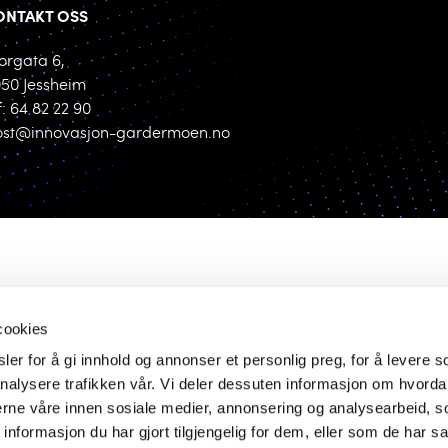
ONTAKT OSS
orgata 6,
50 Jessheim
f: 64 82 22 90
ost@innovasjon-gardermoen.no
cookies
er for å gi innhold og annonser et personlig preg, for å levere s
nalysere trafikken vår. Vi deler dessuten informasjon om hvorda
nerne våre innen sosiale medier, annonsering og analysearbeid, 
formasjon du har gjort tilgjengelig for dem, eller som de har sa