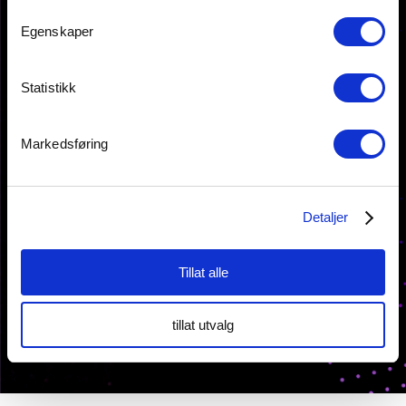
Egenskaper
KONTAKT OSS
Statistikk
Storgata 6,
2050 Jessheim
Markedsføring
Tlf: 64 82 22 90
post@innovasjon-gardermoen.no
Detaljer
Personvernserklæring
Cookies informasjon
Tillat alle
tillat utvalg