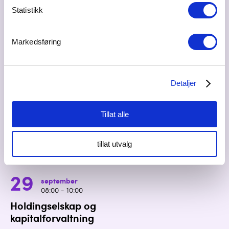
også fullt mulig å heller...
Statistikk
24
september
Markedsføring
08:00 - 10:00
Frokostmøte med Ullensaker
Næringslivsforum
Detaljer
Sted: Heim, Storgata 12, 2050 Jessheim
Start morgenen med aktuelle tema, mingling
og frokost med Ullensaker næringslivsforum.
Tillat alle
Heim starter med å fortelle om sitt tilbud til
lokale og næringslivet. Backe Romerike ble
tillat utvalg
etablert i 1946. Siden da har...
29
september
08:00 - 10:00
Holdingselskap og
kapitalforvaltning