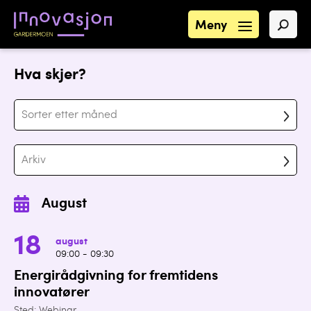
Meny
Hva skjer?
Sorter etter måned
Arkiv
August
18
august
09:00 - 09:30
Energirådgivning for fremtidens
innovatører