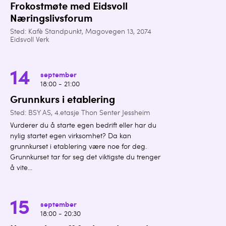
Frokostmøte med Eidsvoll
Næringslivsforum
Sted: Kafè Standpunkt, Magovegen 13, 2074
Eidsvoll Verk
14
september
18:00 - 21:00
Grunnkurs i etablering
Sted: BSY AS, 4.etasje Thon Senter Jessheim
Vurderer du å starte egen bedrift eller har du
nylig startet egen virksomhet? Da kan
grunnkurset i etablering være noe for deg.
Grunnkurset tar for seg det viktigste du trenger
å vite...
15
september
18:00 - 20:30