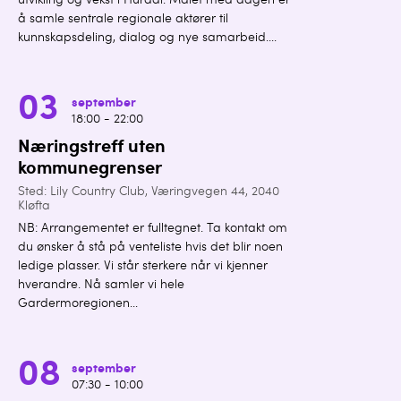
utvikling og vekst i Hurdal. Målet med dagen er
å samle sentrale regionale aktører til
kunnskapsdeling, dialog og nye samarbeid....
03
september
18:00 - 22:00
Næringstreff uten
kommunegrenser
Sted: Lily Country Club, Væringvegen 44, 2040
Kløfta
NB: Arrangementet er fulltegnet. Ta kontakt om
du ønsker å stå på venteliste hvis det blir noen
ledige plasser. Vi står sterkere når vi kjenner
hverandre. Nå samler vi hele
Gardermoregionen...
08
september
07:30 - 10:00