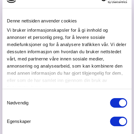
Matfestivalen BRØD & CIRKUS
med frokost for næringslivet
Sted: NES Kulturhus 2150 Årnes
Denne nettsiden anvender cookies
NES en fremtidsrettet & bynær
Vi bruker informasjonskapsler for å gi innhold og
landbrukskommune. Sett av fredag 18.
annonser et personlig preg, for å levere sosiale
september allerede i dag, og planlegg en tur til
mediefunksjoner og for å analysere trafikken vår. Vi deler
vakre Årnes sentrum. Matfestivalen Brød &
Cirkus blåses igang med et...
dessuten informasjon om hvordan du bruker nettstedet
vårt, med partnerne våre innen sosiale medier,
annonsering og analysearbeid, som kan kombinere den
23
september
med annen informasjon du har gjort tilgjengelig for dem,
08:30 - 17:00
eller som de har samlet inn gjennom din bruk av
Form nye relasjoner på Hadeland
tjenestene deres.
Glassverk
Samtykkevalg
Sted: Hadeland Glassverk, Jevnaker
Nødvendig
Bli med på nettverkstur til Hadeland.
Charterbuss (avreise fra Jessheim, mer info om
Egenskaper
holdeplass kommer) sørger for at vi kommer
oss trygt tur/retur Jevnaker. Det er selvfølgelig