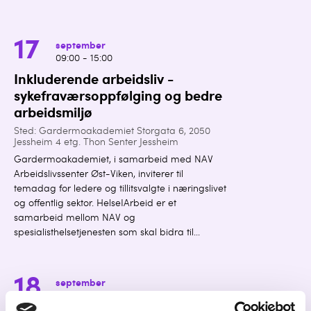
17
september
09:00 - 15:00
Inkluderende arbeidsliv -
sykefraværsoppfølging og bedre
arbeidsmiljø
Sted: Gardermoakademiet Storgata 6, 2050
Jessheim 4 etg. Thon Senter Jessheim
Gardermoakademiet, i samarbeid med NAV
Arbeidslivssenter Øst-Viken, inviterer til
temadag for ledere og tillitsvalgte i næringslivet
og offentlig sektor. HelseIArbeid er et
samarbeid mellom NAV og
spesialisthelsetjenesten som skal bidra til...
18
september
08:30 - 11:45