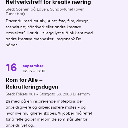
Nettverkstreff for kreativ næring
Sted: Scenen på Låven, Sundbytunet (over
Tunet bar)
Driver du med musikk, kunst, foto, film, design,
scenekunst, håndverk eller andre kreative
prosjekter? Har du i tillegg lyst til å bli kjent med
andre kreative mennesker i regionen? Da
håper...
16
september
08:15 - 13:00
Rom for Alle –
Rekrutteringsdagen
Sted: Folkets hus - Storgata 38, 2000 Lillestrøm
Bli med på en inspirerende møteplass der
arbeidsgivere og arbeidssøkere møtes – og
hvor nye muligheter skapes. Vi jobber målrettet
for å tette gapet mellom de som står utenfor
arbeidslivet og...