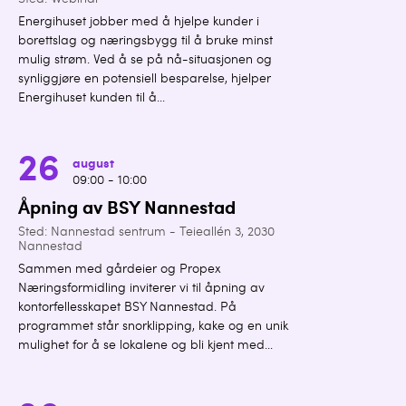
Sted: Webinar
Energihuset jobber med å hjelpe kunder i
borettslag og næringsbygg til å bruke minst
mulig strøm. Ved å se på nå-situasjonen og
synliggjøre en potensiell besparelse, hjelper
Energihuset kunden til å...
26
august
09:00 - 10:00
Åpning av BSY Nannestad
Sted: Nannestad sentrum - Teieallén 3, 2030
Nannestad
Sammen med gårdeier og Propex
Næringsformidling inviterer vi til åpning av
kontorfellesskapet BSY Nannestad. På
programmet står snorklipping, kake og en unik
mulighet for å se lokalene og bli kjent med...