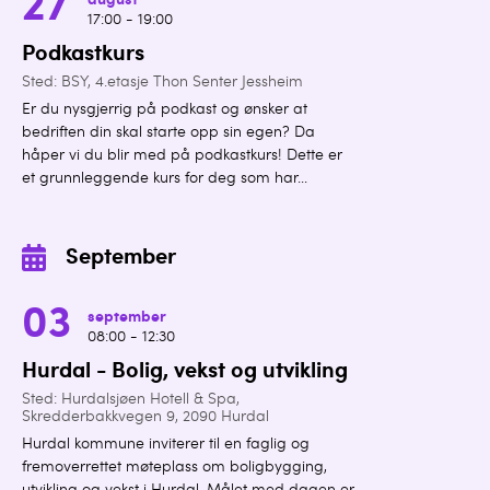
27
august
17:00 - 19:00
Podkastkurs
Sted: BSY, 4.etasje Thon Senter Jessheim
Er du nysgjerrig på podkast og ønsker at
bedriften din skal starte opp sin egen? Da
håper vi du blir med på podkastkurs! Dette er
et grunnleggende kurs for deg som har...
September
03
september
08:00 - 12:30
Hurdal - Bolig, vekst og utvikling
Sted: Hurdalsjøen Hotell & Spa,
Skredderbakkvegen 9, 2090 Hurdal
Hurdal kommune inviterer til en faglig og
fremoverrettet møteplass om boligbygging,