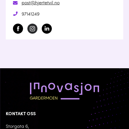
post@hjertetvil.no
97141249
KONTAKT OSS
Storgata 6,