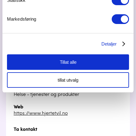
Statistikk
Markedsføring
Detaljer
Besøksadresse
Bønsdalvegen 32, 2073 Bøn
Tillat alle
Postadresse
Tomterhagan 37 B, 2080 Eidsvoll
tillat utvalg
Bransje
Helse - tjenester og produkter
Web
https://www.hjertetvil.no
Ta kontakt